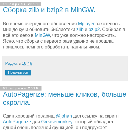
11 апреля 2010
Сборка zlib и bzip2 в MinGW.
Во время очередного обновления
Mplayer
захотелось
мне до кучи обновить библиотеки
zlib
и
bzip2
. Собирал я
всё это дело в
MinGW
, что уже должно насторожить.
Ясно, что сборка с первого раза удачно не прошла,
пришлось немного обработать напильником.
Раджа
в
18:46
Поделиться
09 апреля 2010
AutoPagerize: меньше кликов, больше
скролла.
Один хороший товарищ
@johan
дал ссылку на скрипт
AutoPagerize
для
Greasemonkey
, который обладает
одной очень полезной функцией: он подгружает