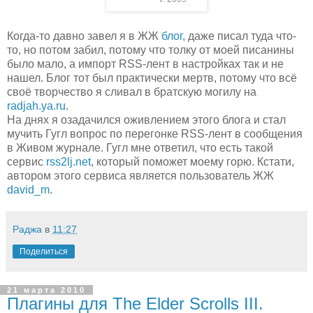
Когда-то давно завел я в ЖЖ
блог
, даже писал туда что-
то, но потом забил, потому что толку от моей писанины
было мало, а импорт RSS-лент в настройках так и не
нашел. Блог тот был практически мертв, потому что всё
своё творчество я сливал в братскую могилу на
radjah.ya.ru
.
На днях я озадачился оживлением этого блога и стал
мучить Гугл вопрос по перегонке RSS-лент в сообщения
в Живом журнале. Гугл мне ответил, что есть такой
сервис
rss2lj.net
, который поможет моему горю. Кстати,
автором этого сервиса является пользователь ЖЖ
david_m
.
Раджа
в
11:27
Поделиться
21 марта 2010
Плагины для The Elder Scrolls III.