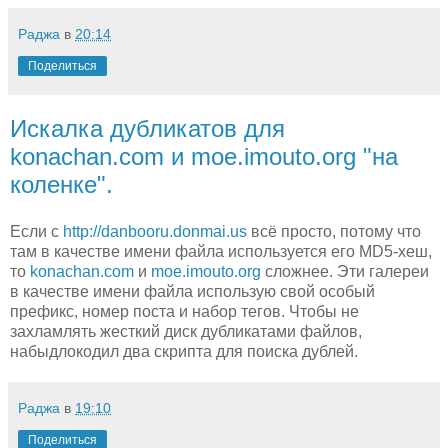
Раджа
в
20:14
Поделиться
Искалка дубликатов для
konachan.com и moe.imouto.org "на
коленке".
Если с
http://danbooru.donmai.us
всё просто, потому что
там в качестве имени файла используется его MD5-хеш,
то
konachan.com
и
moe.imouto.org
сложнее. Эти галереи
в качестве имени файла использую свой особый
префикс, номер поста и набор тегов. Чтобы не
захламлять жесткий диск дубликатами файлов,
набыдлокодил два скрипта для поиска дублей.
Раджа
в
19:10
Поделиться