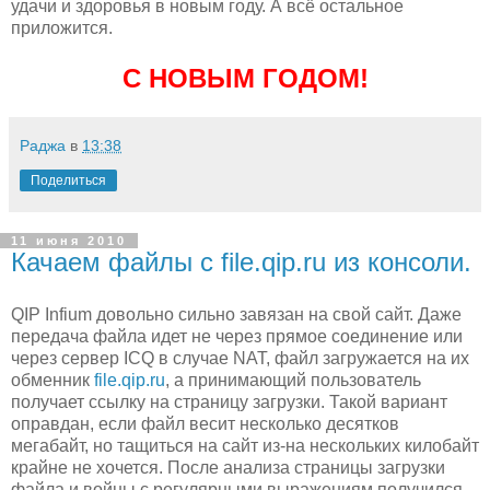
удачи и здоровья в новым году. А всё остальное
приложится.
С НОВЫМ ГОДОМ!
Раджа
в
13:38
Поделиться
11 июня 2010
Качаем файлы с file.qip.ru из консоли.
QIP Infium довольно сильно завязан на свой сайт. Даже
передача файла идет не через прямое соединение или
через сервер ICQ в случае NAT, файл загружается на их
обменник
file.qip.ru
, а принимающий пользователь
получает ссылку на страницу загрузки. Такой вариант
оправдан, если файл весит несколько десятков
мегабайт, но тащиться на сайт из-на нескольких килобайт
крайне не хочется. После анализа страницы загрузки
файла и войны с регулярными выражениям получился