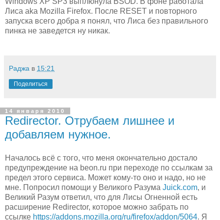
Windows XP SP3 выплюнула BSOD. В фоне работала
Лиса aka Mozilla Firefox. После RESET и повторного
запуска всего добра я понял, что Лиса без правильного
пинка не заведется ну никак.
Раджа
в
15:21
Поделиться
14 января 2010
Redirector. Отрубаем лишнее и
добавляем нужное.
Началось всё с того, что меня окончательно достало
предупреждение на beon.ru при переходе по ссылкам за
предел этого сервиса. Может кому-то оно и надо, но не
мне. Попросил помощи у Великого Разума
Juick.com
, и
Великий Разум ответил, что для Лисы Огненной есть
расширение Redirector, которое можно забрать по
ссылке
https://addons.mozilla.org/ru/firefox/addon/5064
. Я