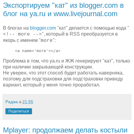
Экспортируем "кат" из blogger.com в
блог на ya.ru и www.livejournal.com
В блогах на
blogger.com
"кат" делается с помощью кода "
", который в RSS преобразуется в
<!-- more -->
якорь с именем "
":
more
<a
name=
'more'
></a>
Проблема в том, что ya.ru и ЖЖ генерируют "кат", только
при наличии закрывающей конструкции.
Не уверен, что этот способ будет работать наверняка,
поэтому для подстраховки для подстраховки приведу
вариант, который у меня точно проработал.
Раджа
в
21:55
Поделиться
Mplayer: продолжаем делать костыли