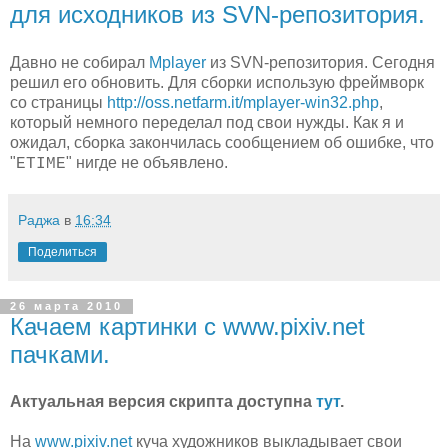
для исходников из SVN-репозитория.
Давно не собирал
Mplayer
из SVN-репозитория. Сегодня
решил его обновить. Для сборки использую фреймворк
со страницы
http://oss.netfarm.it/mplayer-win32.php
,
который немного переделал под свои нужды. Как я и
ожидал, сборка закончилась сообщением об ошибке, что
"
" нигде не объявлено.
ETIME
Раджа
в
16:34
Поделиться
26 марта 2010
Качаем картинки с www.pixiv.net
пачками.
Актуальная версия скрипта доступна
тут
.
На
www.pixiv.net
куча художников выкладывает свои