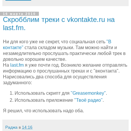
16 марта 2010
Скробблим треки с vkontakte.ru на
last.fm.
Ни для кого уже не секрет, что социальная сеть
"В
контакте"
стала складом музыки. Там можно найти и
незамедлительно прослушать практически любой трек в
довольно хорошем качестве.
На
last.fm
я уже почти год. Возникло желание отправлять
информацию о прослушанных треках и с "вконтакта".
Нарисовались два способа для осуществления
задуманного:
Использовать скрипт для
"Greasemonkey"
.
Использовать приложение
"Твоё радио"
.
Я решил, что использовать надо оба.
Раджа
в
14:16