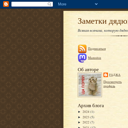
Заметки дяд
Всякая всячина, которую дяд
Подписаться
Mastodon
Об авторе
РАДЖА
Просмотреть
профиль
Архив блога
2024
(1)
►
2023
(5)
►
2022
(7)
►
2021
(12)
►