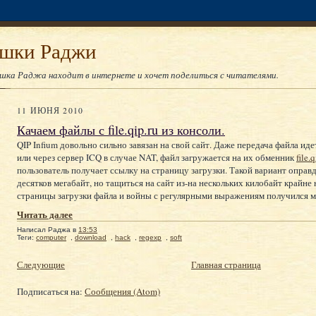
юшки Раджи
юшка Раджа находит в интернете и хочет поделиться с читателями.
11 ИЮНЯ 2010
Качаем файлы с file.qip.ru из консоли.
QIP Infium довольно сильно завязан на свой сайт. Даже передача файла ид
или через сервер ICQ в случае NAT, файл загружается на их обменник
file.
пользователь получает ссылку на страницу загрузки. Такой вариант оправд
десятков мегабайт, но тащиться на сайт из-на нескольких килобайт крайне 
страницы загрузки файла и войны с регулярными выражениям получился м
Читать далее
Написал
Раджа
в
13:53
Теги:
computer
,
download
,
hack
,
regexp
,
soft
Следующие
Главная страница
Подписаться на:
Сообщения (Atom)