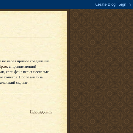
ет не через прямое соединение
qip.ru
, а принимающий
ан, если файл весит несколько
не хочется. После анализа
аленький скрипт.
Предыдущие