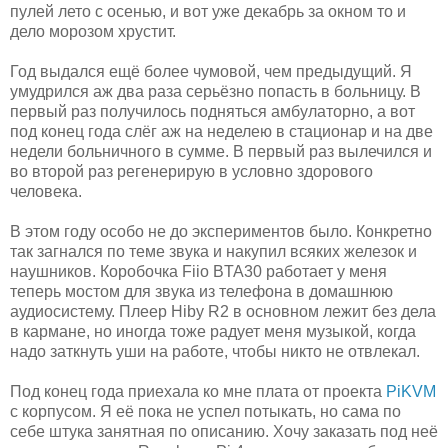
пулей лето с осенью, и вот уже декабрь за окном то и
дело морозом хрустит.
Год выдался ещё более чумовой, чем предыдущий. Я
умудрился аж два раза серьёзно попасть в больницу. В
первый раз получилось подняться амбулаторно, а вот
под конец года слёг аж на неделею в стационар и на две
недели больничного в сумме. В первый раз вылечился и
во второй раз регенерирую в условно здорового
человека.
В этом году особо не до экспериментов было. Конкретно
так загнался по теме звука и накупил всяких железок и
наушников. Коробочка Fiio BTA30 работает у меня
теперь мостом для звука из телефона в домашнюю
аудиосистему. Плеер Hiby R2 в основном лежит без дела
в кармане, но иногда тоже радует меня музыкой, когда
надо заткнуть уши на работе, чтобы никто не отвлекал.
Под конец года приехала ко мне плата от проекта
PiKVM
с корпусом. Я её пока не успел потыкать, но сама по
себе штука занятная по описанию. Хочу заказать под неё