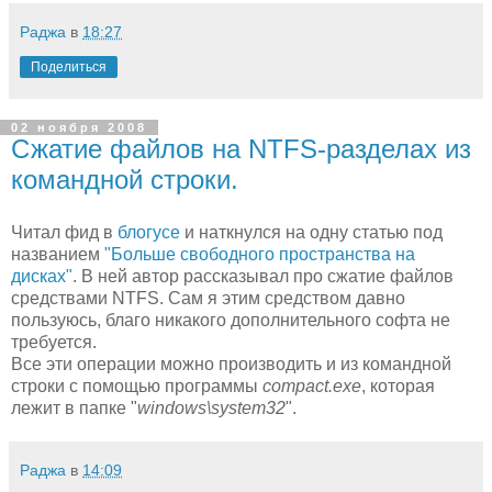
Раджа
в
18:27
Поделиться
02 ноября 2008
Сжатие файлов на NTFS-разделах из
командной строки.
Читал фид в
блогусе
и наткнулся на одну статью под
названием
"Больше свободного пространства на
дисках"
. В ней автор рассказывал про сжатие файлов
средствами NTFS. Сам я этим средством давно
пользуюсь, благо никакого дополнительного софта не
требуется.
Все эти операции можно производить и из командной
строки с помощью программы
compact.exe
, которая
лежит в папке "
windows\system32
".
Раджа
в
14:09