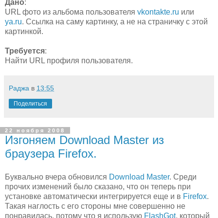
Дано
:
URL фото из альбома пользователя
vkontakte.ru
или
ya.ru
. Ссылка на саму картинку, а не на страничку с этой
картинкой.
Требуется
:
Найти URL профиля пользователя.
Раджа
в
13:55
Поделиться
22 ноября 2008
Изгоняем Download Master из
браузера Firefox.
Буквально вчера обновился
Download Master
. Среди
прочих изменений было сказано, что он теперь при
установке автоматически интегрируется еще и в
Firefox
.
Такая наглость с его стороны мне совершенно не
понравилась, потому что я использую
FlashGot
, который