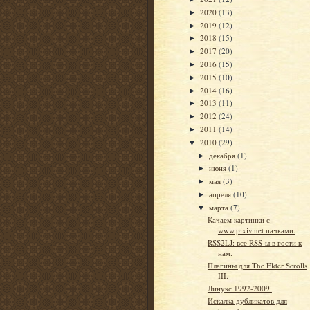
2020
(13)
►
2019
(12)
►
2018
(15)
►
2017
(20)
►
2016
(15)
►
2015
(10)
►
2014
(16)
►
2013
(11)
►
2012
(24)
►
2011
(14)
►
2010
(29)
▼
декабря
(1)
►
июня
(1)
►
мая
(3)
►
апреля
(10)
►
марта
(7)
▼
Качаем картинки с
www.pixiv.net пачками.
RSS2LJ: все RSS-ы в гости к
нам.
Плагины для The Elder Scrolls
III.
Линукс 1992-2009.
Искалка дубликатов для