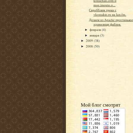
konachan.com и
moe.imouto.o...
Скробблим треки с
vkontakte.ru на last.fm.
Делаем из Apache простенькое
хранилище файлов.
февраля
(4)
►
января
(3)
►
2009
(38)
►
2008
(50)
►
Мой блог смотрят