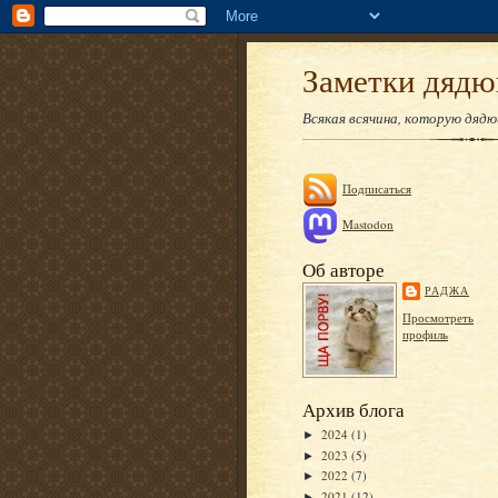
Заметки дяд
Всякая всячина, которую дяд
Подписаться
Mastodon
Об авторе
РАДЖА
Просмотреть
профиль
Архив блога
2024
(1)
►
2023
(5)
►
2022
(7)
►
2021
(12)
►