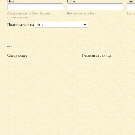
Имя
Email
Сайт
Отображается рядом с Вашими
Недоступен на сайте.
Если у
комментариями
Подписаться на
-->
Следующее
Главная страница