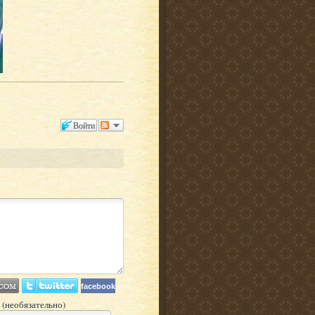
Войти
facebook
 (необязательно)