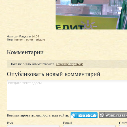
Написал
Раджа
в
14:04
Теги:
humor
,
other
,
picture
Комментарии
Пока не было комментариев.
Станьте первым!
Опубликовать новый комментарий
Комментировать, как Гость, или войти:
Имя
Email
Сайт