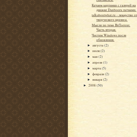
Качаем картинки с галерей на
движке Danbooru пачками.
talkaboutwhat.ru - лекарство о
творческого кризиса.
Мысли по теме BitTorrent.
Часть вторая.
Чистим Windows после
обновления.
августа
(2)
►
июля
(2)
►
мая
(2)
►
апреля
(1)
►
марта
(5)
►
февраля
(2)
►
января
(2)
►
2008
(50)
►