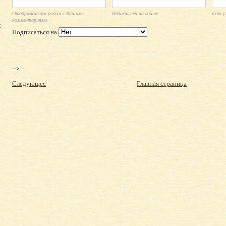
Отображается рядом с Вашими
Недоступен на сайте.
Если у
комментариями
т
Подписаться на
-->
Следующее
Главная страница