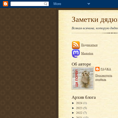
Заметки дяд
Всякая всячина, которую дяд
Подписаться
Mastodon
Об авторе
РАДЖА
Просмотреть
профиль
Архив блога
2024
(1)
►
2023
(5)
►
2022
(7)
►
2021
(12)
►