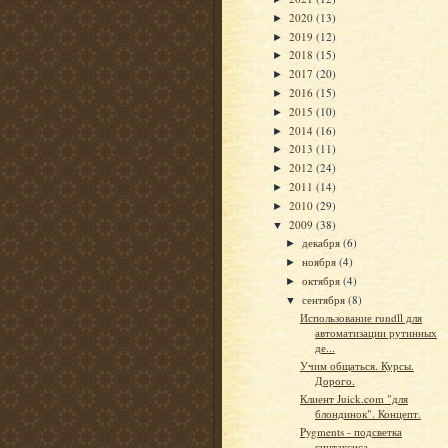
2020
(13)
►
2019
(12)
►
2018
(15)
►
2017
(20)
►
2016
(15)
►
2015
(10)
►
2014
(16)
►
2013
(11)
►
2012
(24)
►
2011
(14)
►
2010
(29)
►
2009
(38)
▼
декабря
(6)
►
ноября
(4)
►
октября
(4)
►
сентября
(8)
▼
Использование rundll для
автоматизации рутинных
де...
Учим общаться. Курсы.
Дорого.
Клиент Juick.com "для
блондинок". Концепт.
Pygments - подсветка
синтаксиса.