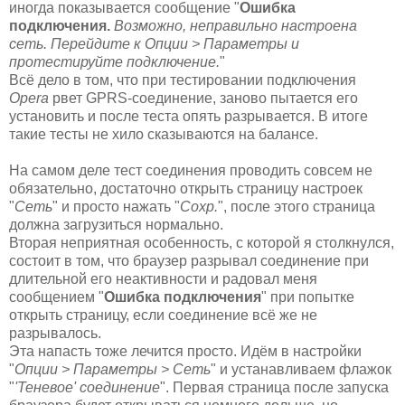
иногда показывается сообщение "
Ошибка
подключения.
Возможно, неправильно настроена
сеть. Перейдите к Опции > Параметры и
протестируйте подключение.
"
Всё дело в том, что при тестировании подключения
Opera
рвет GPRS-соединение, заново пытается его
установить и после теста опять разрывается. В итоге
такие тесты не хило сказываются на балансе.
На самом деле тест соединения проводить совсем не
обязательно, достаточно открыть страницу настроек
"
Сеть
" и просто нажать "
Сохр.
", после этого страница
должна загрузиться нормально.
Вторая неприятная особенность, с которой я столкнулся,
состоит в том, что браузер разрывал соединение при
длительной его неактивности и радовал меня
сообщением "
Ошибка подключения
" при попытке
открыть страницу, если соединение всё же не
разрывалось.
Эта напасть тоже лечится просто. Идём в настройки
"
Опции > Параметры > Сеть
" и устанавливаем флажок
"
'Теневое' соединение
". Первая страница после запуска